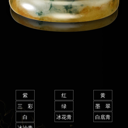
紫
红
黄
三 彩
绿
墨 翠
白
冰花青
白底青
冰油青